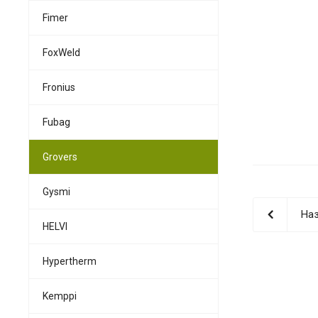
Fimer
FoxWeld
Fronius
Fubag
Grovers
Gysmi
Наз
HELVI
Hypertherm
Kemppi