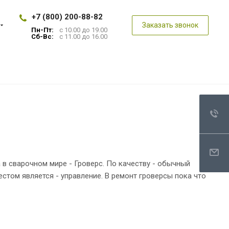
+7 (800) 200-88-82
Заказать звонок
Пн-Пт:
с 10.00 до 19.00
Сб-Вс:
с 11.00 до 16.00
в сварочном мире - Гроверс. По качеству - обычный
том является - управление. В ремонт гроверсы пока что