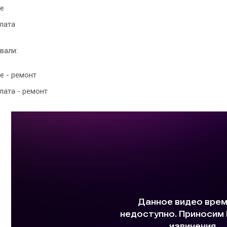
е
лата
вали:
е - ремонт
лата - ремонт