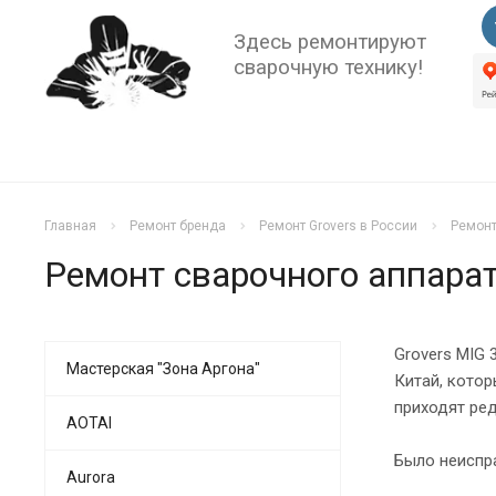
Здесь ремонтируют
сварочную технику!
Главная
Ремонт бренда
Ремонт Grovers в России
Ремонт
Ремонт сварочного аппарат
Grovers MIG 
Мастерская "Зона Аргона"
Китай, котор
приходят ред
AOTAI
Было неиспр
Aurora