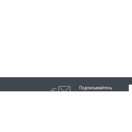
Подписывайтесь
на новости и акции:
Услуги
Компания
Ремонт брендов
Сертификаты и а