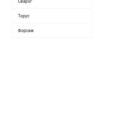
Сварог
Торус
Форсаж