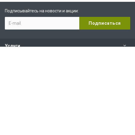
Подписывайтесь на новости и акции:
Услуги
Компания
Услуги и сервис
Наши контакты
+7 (800) 200-88-82
Пн-Пт:
с 10.00 до 19.00
Сб-Вс:
с 11.00 до 16.00
8 адресов: Москва, Люберцы, Санкт-Петербург,