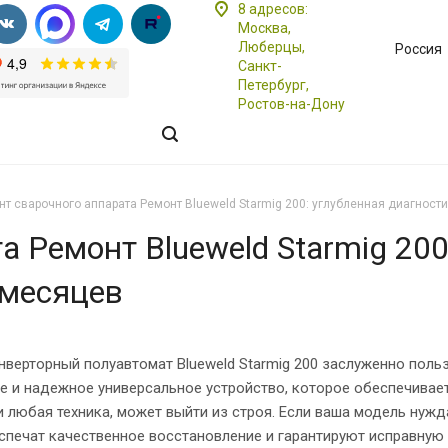
8 адресов:
Москва,
Люберцы,
Россия
Санкт-
Петербург,
Ростов-на-Дону
нт сварочного аппарата Ремонт Blueweld Starmig 200: углубленная диагности
а Ремонт Blueweld Starmig 200
 месяцев
нверторный полуавтомат Blueweld Starmig 200 заслуженно пол
 и надежное универсальное устройство, которое обеспечивает 
и любая техника, может выйти из строя. Если ваша модель нужд
печат качественное восстановление и гарантируют исправную 