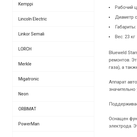
Kemppi
Рабочий ц
Диаметр с
Lincoln Electric
Габариты:
Linkor Semali
Вес: 23 кг
LORCH
Blueweld Sta
ремонтов. Э
Merkle
газа), а так
Migatronic
Аппарат авт
значительно 
Neon
Поддерживае
ORBIMAT
Оснащен функ
PowerMan
электрода. Э