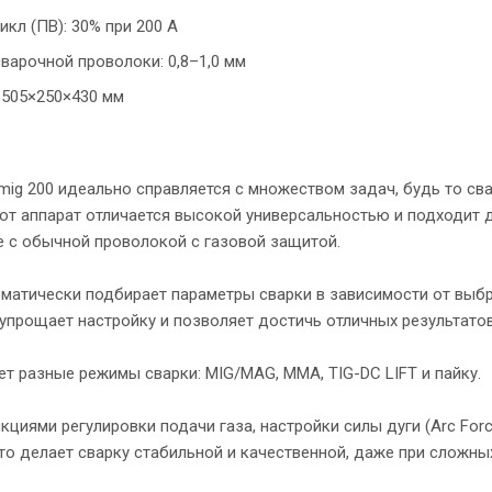
икл (ПВ): 30% при 200 А
варочной проволоки: 0,8–1,0 мм
 505×250×430 мм
rmig 200 идеально справляется с множеством задач, будь то с
тот аппарат отличается высокой универсальностью и подходит
же с обычной проволокой с газовой защитой.
оматически подбирает параметры сварки в зависимости от выбр
упрощает настройку и позволяет достичь отличных результатов
т разные режимы сварки: MIG/MAG, MMA, TIG-DC LIFT и пайку.
циями регулировки подачи газа, настройки силы дуги (Arc Forc
то делает сварку стабильной и качественной, даже при сложны