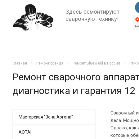
Здесь ремонтируют
сварочную технику!
Главная
Ремонт бренда
Ремонт BlueWeld в России
Ремо
Ремонт сварочного аппарат
диагностика и гарантия 12
Сварочный и
Мастерская "Зона Аргона"
дела. Мощное
Однако, как 
AOTAI
которые обес