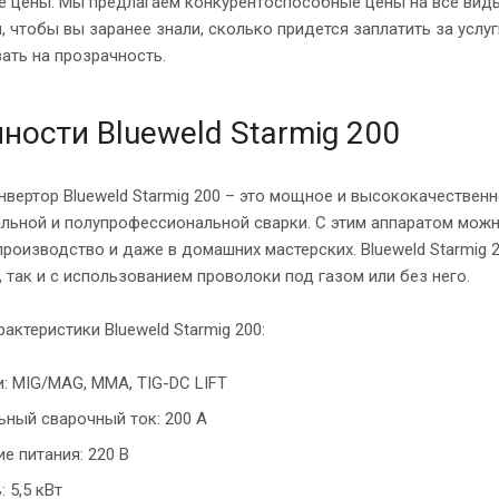
 цены. Мы предлагаем конкурентоспособные цены на все виды
, чтобы вы заранее знали, сколько придется заплатить за услуг
ать на прозрачность.
ности Blueweld Starmig 200
вертор Blueweld Starmig 200 – это мощное и высококачествен
ьной и полупрофессиональной сварки. С этим аппаратом можно
производство и даже в домашних мастерских. Blueweld Starmig
 так и с использованием проволоки под газом или без него.
актеристики Blueweld Starmig 200:
и: MIG/MAG, MMA, TIG-DC LIFT
ный сварочный ток: 200 А
е питания: 220 В
 5,5 кВт