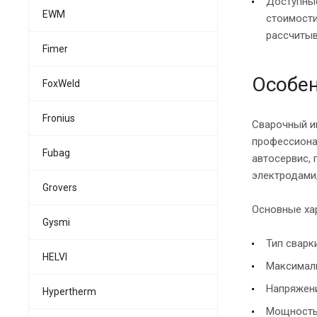
Доступные
EWM
стоимости
рассчитыв
Fimer
Особен
FoxWeld
Fronius
Сварочный ин
профессионал
Fubag
автосервис, 
электродами,
Grovers
Основные хар
Gysmi
Тип сварк
HELVI
Максималь
Напряжени
Hypertherm
Мощность: