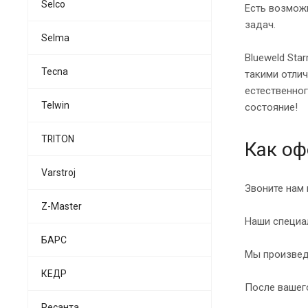
Selco
Есть возможн
задач.
Selma
Blueweld Sta
Tecna
такими отли
естественног
Telwin
состояние!
TRITON
Как оф
Varstroj
Звоните нам 
Z-Master
Наши специал
БАРС
Мы произвед
КЕДР
После вашего
Ресанта