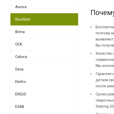
Aurora
Почему
BlueWeld
Бесплатна
Brima
поэтому м
выявляют 
CEA
Вы получи
Качество 
Cebora
сервисном
Мы исполь
Deca
Гарантия 
детали пр
Elettro
после рем
Сроки рем
ERGUS
сварочных
Starmig 2
ESAB