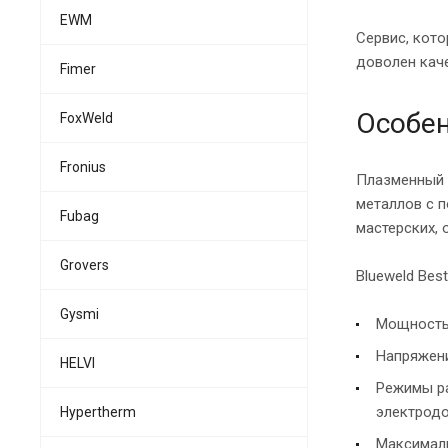
EWM
Сервис, кот
доволен кач
Fimer
Особен
FoxWeld
Fronius
Плазменный р
металлов с 
Fubag
мастерских, 
Grovers
Blueweld Bes
Gysmi
Мощность 
Напряжени
HELVI
Режимы ра
электродо
Hypertherm
Максималь