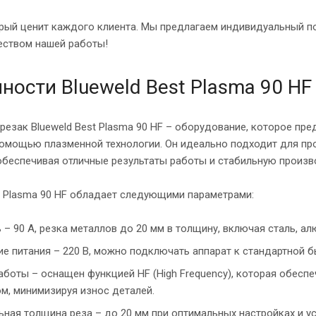
орый ценит каждого клиента. Мы предлагаем индивидуальный п
еством нашей работы!
ности Blueweld Best Plasma 90 HF
езак Blueweld Best Plasma 90 HF – оборудование, которое пр
помощью плазменной технологии. Он идеально подходит для п
обеспечивая отличные результаты работы и стабильную произв
t Plasma 90 HF обладает следующими параметрами:
– 90 А, резка металлов до 20 мм в толщину, включая сталь, ал
е питания – 220 В, можно подключать аппарат к стандартной б
боты – оснащен функцией HF (High Frequency), которая обеспе
м, минимизируя износ деталей.
ная толщина реза – до 20 мм при оптимальных настройках и у