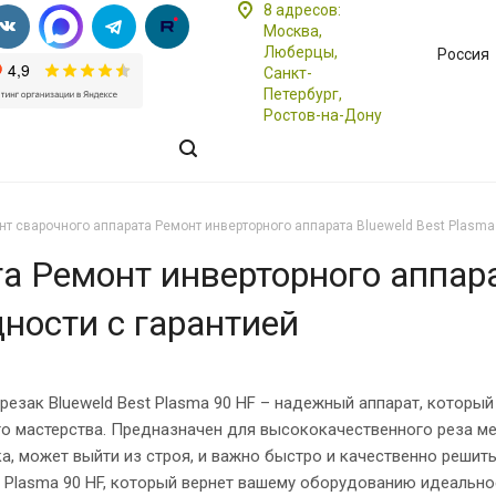
8 адресов:
Москва,
Люберцы,
Россия
Санкт-
Петербург,
Ростов-на-Дону
нт сварочного аппарата Ремонт инверторного аппарата Blueweld Best Plasma
а Ремонт инверторного аппара
ности с гарантией
езак Blueweld Best Plasma 90 HF – надежный аппарат, которы
о мастерства. Предназначен для высококачественного реза мет
ка, может выйти из строя, и важно быстро и качественно реши
t Plasma 90 HF, который вернет вашему оборудованию идеально