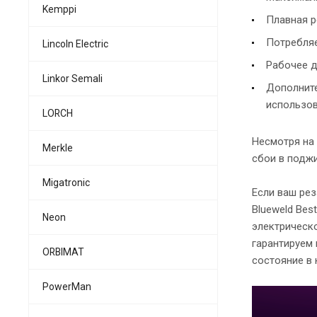
Kemppi
Плавная р
Потребляе
Lincoln Electric
Рабочее д
Linkor Semali
Дополните
использов
LORCH
Несмотря на 
Merkle
сбои в поджи
Migatronic
Если ваш ре
Blueweld Bes
Neon
электрическ
гарантируем 
ORBIMAT
состояние в 
PowerMan