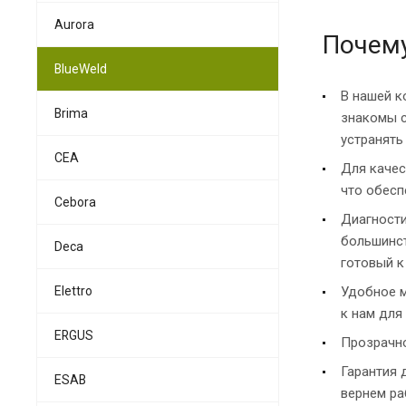
Aurora
Почему
BlueWeld
В нашей к
Brima
знакомы с
устранять
CEA
Для качес
что обесп
Cebora
Диагности
большинст
Deca
готовый к
Elettro
Удобное м
к нам для
ERGUS
Прозрачно
Гарантия 
ESAB
вернем ра