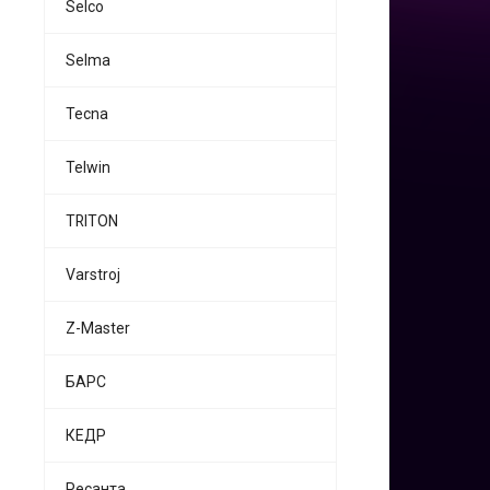
Selco
Selma
Tecna
Telwin
TRITON
Varstroj
Z-Master
БАРС
КЕДР
Ресанта