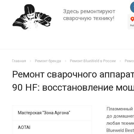
Здесь ремонтируют
сварочную технику!
Главная
Ремонт бренда
Ремонт BlueWeld в России
Ремо
Ремонт сварочного аппарат
90 HF: восстановление мощ
Плазменный р
Мастерская "Зона Аргона"
до домашнег
любая техни
AOTAI
Blueweld Bes