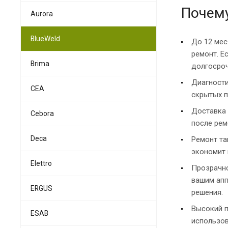
Почему
Aurora
BlueWeld
До 12 мес
ремонт. Е
Brima
долгосро
Диагности
CEA
скрытых п
Доставка 
Cebora
после ремо
Deca
Ремонт та
экономит 
Elettro
Прозрачно
вашим апп
ERGUS
решения.
Высокий п
ESAB
использов