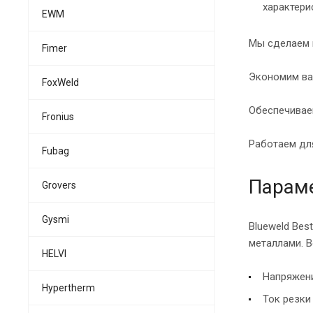
характери
EWM
Мы сделаем 
Fimer
Экономим ваш
FoxWeld
Обеспечивае
Fronius
Работаем для
Fubag
Параме
Grovers
Gysmi
Blueweld Bes
металлами. В
HELVI
Напряжени
Hypertherm
Ток резки 