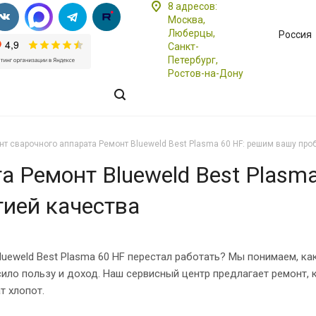
8 адресов:
Москва,
Люберцы,
Россия
Санкт-
Петербург,
Ростов-на-Дону
нт сварочного аппарата Ремонт Blueweld Best Plasma 60 HF: решим вашу про
а Ремонт Blueweld Best Plasm
тией качества
ueweld Best Plasma 60 HF перестал работать? Мы понимаем, к
ило пользу и доход. Наш сервисный центр предлагает ремонт, 
т хлопот.