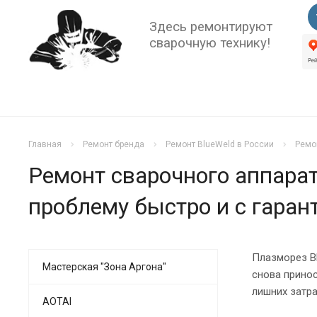
Здесь ремонтируют
сварочную технику!
Главная
Ремонт бренда
Ремонт BlueWeld в России
Ремо
Ремонт сварочного аппарат
проблему быстро и с гаран
Плазморез Bl
Мастерская "Зона Аргона"
снова принос
лишних затра
AOTAI