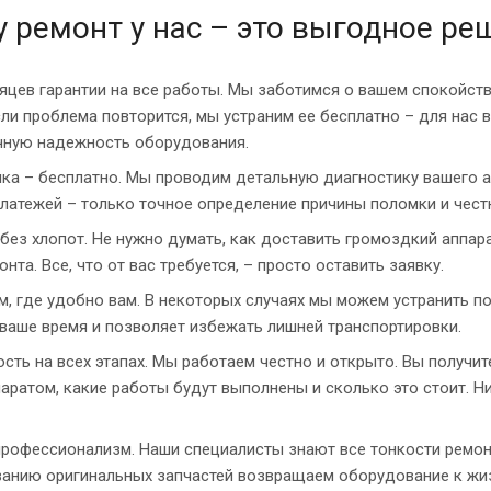
 ремонт у нас – это выгодное ре
яцев гарантии на все работы. Мы заботимся о вашем спокойств
сли проблема повторится, мы устраним ее бесплатно – для нас 
чную надежность оборудования.
ка – бесплатно. Мы проводим детальную диагностику вашего а
латежей – только точное определение причины поломки и чест
без хлопот. Не нужно думать, как доставить громоздкий аппара
нта. Все, что от вас требуется, – просто оставить заявку.
м, где удобно вам. В некоторых случаях мы можем устранить по
ваше время и позволяет избежать лишней транспортировки.
сть на всех этапах. Мы работаем честно и открыто. Вы получи
аратом, какие работы будут выполнены и сколько это стоит. 
рофессионализм. Наши специалисты знают все тонкости ремонта
анию оригинальных запчастей возвращаем оборудование к жиз