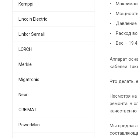
Максималь
Kemppi
Мощность 
Lincoln Electric
Давление 
Расход во
Linkor Semali
Вес – 19,4 
LORCH
Аппарат осн
Merkle
кабелей. Так
Migatronic
Что делать, 
Neon
Несмотря на 
ремонта. В с
ORBIMAT
качественно 
PowerMan
Мы предлагае
составляющи