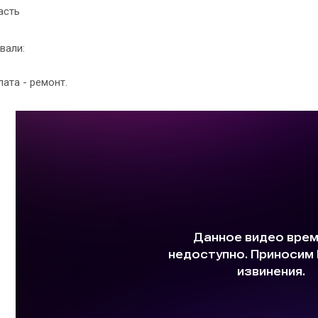
асть
вали:
лата - ремонт.