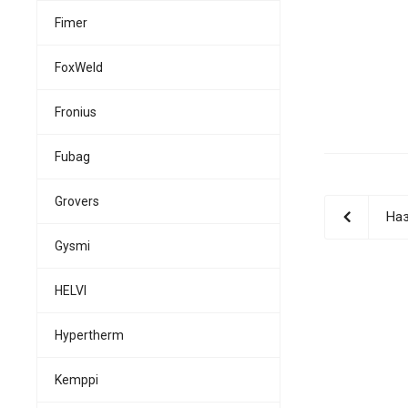
Fimer
FoxWeld
Fronius
Fubag
Grovers
Наз
Gysmi
HELVI
Hypertherm
Kemppi