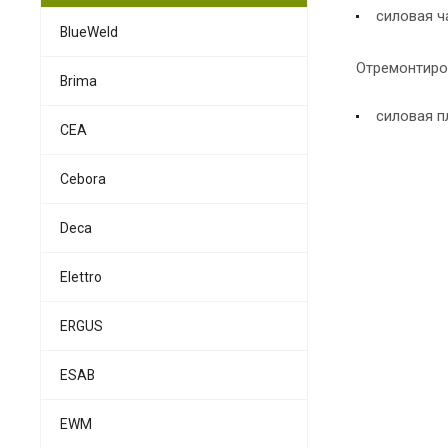
силовая ч
BlueWeld
Отремонтиро
Brima
силовая п
CEA
Cebora
Deca
Elettro
ERGUS
ESAB
EWM