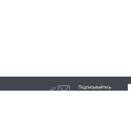
Подписывайтесь
на новости и акции:
Услуги
Компания
Ремонт брендов
Сертификаты и а