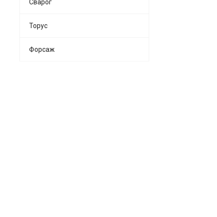
Сварог
Торус
Форсаж