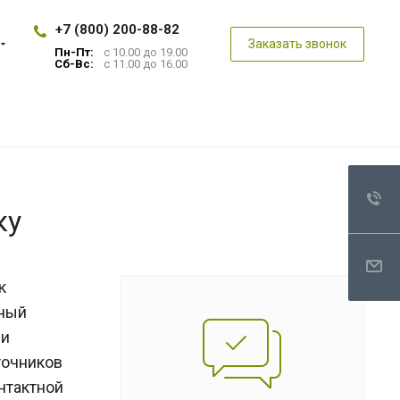
+7 (800) 200-88-82
Заказать звонок
Пн-Пт:
с 10.00 до 19.00
Сб-Вс:
с 11.00 до 16.00
ку
к
чный
ли
точников
нтактной