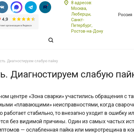
8 адресов:
Москва,
Люберцы,
Россия
Санкт-
Петербург,
Ростов-на-Дону
ть. Диагностируем слабую пайку
. Диагностируем слабую пай
ном центре «Зона сварки» участились обращения с та
мыми «плавающими» неисправностями, когда сваро
о работает стабильно, то внезапно уходит в ошибку и
тся без видимой причины. Один из самых частых ис
мптомов — ослабленная пайка или микротрещина в ко