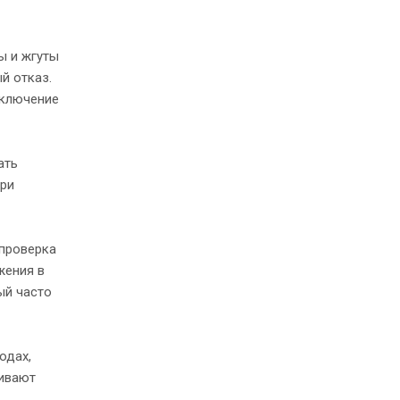
ы и жгуты
й отказ.
тключение
ать
при
 проверка
жения в
ый часто
одах,
ливают