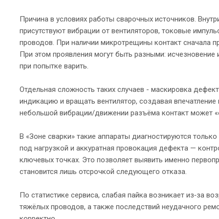
Причина в условиях работы сварочных источников. Внутр
присутствуют вибрации от вентиляторов, токовые импуль
проводов. При наличии микротрещины контакт сначала про
При этом проявления могут быть разными: исчезновение 
при попытке варить.
Отдельная сложность таких случаев - маскировка дефект
индикацию и вращать вентилятор, создавая впечатление и
небольшой вибрации/движении разъёма контакт может «от
В «Зоне сварки» такие аппараты диагностируются только
под нагрузкой и аккуратная провокация дефекта — контр
ключевых точках. Это позволяет выявить именно первопр
становится лишь отсрочкой следующего отказа.
По статистике сервиса, слабая пайка возникает из‑за во
тяжёлых проводов, а также последствий неудачного рем
корректно.