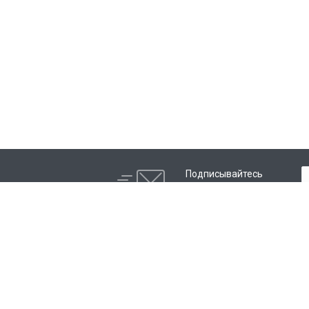
Подписывайтесь
на новости и акции:
Услуги
Компания
Ремонт брендов
Сертификаты и а
Ремонт сварочных аппаратов
С кем мы работае
Ремонт сварочных инверторов
Партнерам - выго