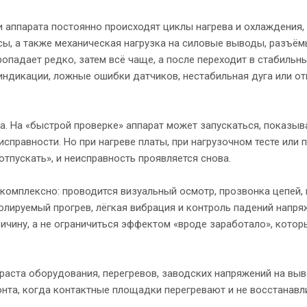
и аппарата постоянно происходят циклы нагрева и охлаждения,
сы, а также механическая нагрузка на силовые выводы, разъём
падает редко, затем всё чаще, а после переходит в стабильны
индикации, ложные ошибки датчиков, нестабильная дуга или о
а. На «быстрой проверке» аппарат может запускаться, показыв
справности. Но при нагреве платы, при нагрузочном тесте или 
пускать», и неисправность проявляется снова.
 комплексно: проводится визуальный осмотр, прозвонка цепей,
олируемый прогрев, лёгкая вибрация и контроль падений напря
ичину, а не ограничиться эффектом «вроде заработало», котор
зраста оборудования, перегревов, заводских напряжений на выв
онта, когда контактные площадки перегревают и не восстанав