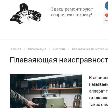
Здесь ремонтируют
сварочную технику!
Главная
Информация
Новости
Плаваяющая неисправнос
Плаваяющая неисправность
В сервис
называе
аппарат т
отключае
таких си